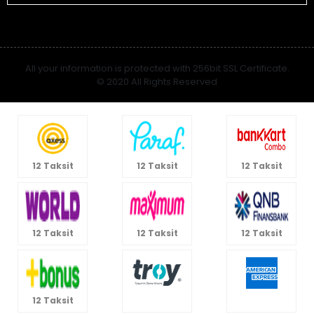
All your information is protected with 256bit SSL Certificate.
© 2020 All Rights Reserved
12 Taksit
12 Taksit
12 Taksit
12 Taksit
12 Taksit
12 Taksit
12 Taksit