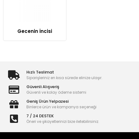
Gecenin İncisi
Hızlı Teslimat
Siparişleriniz en kısa sürede elinize ulaşır.
Güvenli Alışveriş
Güvenli ve kolay ödeme sistemi
Geniş Ürün Yelpazesi
Binlerce ürün ve kampanya seçeneği
7 / 24 DESTEK
Öneri ve şikayetlerinizi bize iletebilirsiniz.