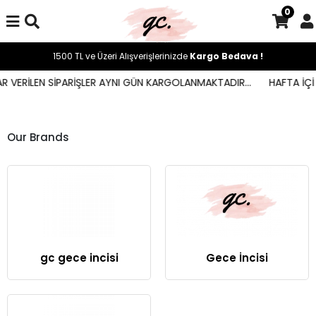
0
1500 TL ve Üzeri Alışverişlerinizde
Kargo Bedava !
AR VERİLEN SİPARİŞLER AYNI GÜN KARGOLANMAKTADIR...
HAFTA İÇİ
Our Brands
gc gece incisi
Gece İncisi